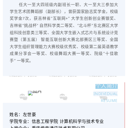
任
大一至大四班级内副班长一职
、
大一至大三参加大
学生艺术团舞蹈部（副部长）
，曾获
国家励志奖学金，校级
奖学金
次，
获
吉林省
互联网
大学生创新创业赛银奖
、
7
“
+”
吉林省
挑战杯
自然科学类二等奖
、
北斗杯
东北赛区大学
“
”
“
”
组科技创意类三等奖
、
全国大学生嵌入式芯片与系统设计竞
赛暨（第五届）
智能互联创新大赛北部赛区三等奖
、
全国
大学生组织管理能力大赛校级优秀奖
、
校级第二届英语教学
成果分享会一等奖
、
校级舞蹈大赛一等奖
、
院级
十佳歌
“
手
一等奖
。
”
个人简介
INDIVIDUAL
RESUME
姓名：
左世豪
学院专业：
信息工程学院 计算机科学与技术专业