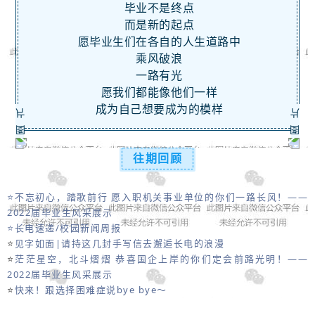
毕业不是终点
而是新的起点
愿毕业生们在各自的人生道路中
乘风破浪
一路有光
愿我们都能像他们一样
成为自己想要成为的模样
往期回顾
⭐
不忘初心，踏歌前行 愿入职机关事业单位的你们一路长风！——
2022届毕业生风采展示
⭐
长电速递/校园新闻周报
⭐
见字如面|请持这几封手写信去邂逅长电的浪漫
⭐
茫茫星空，北斗熠熠 恭喜国企上岸的你们定会前路光明！——
2022届毕业生风采展示
⭐
快来！跟选择困难症说bye bye～