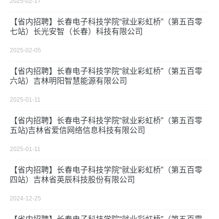
2025-02-17
【省内招聘】长春电子科技学院“就业彩虹桥”（第五百零
七站）长光安智（长春）科技有限公司
2025-02-05
【省内招聘】长春电子科技学院“就业彩虹桥”（第五百零
六站）吉林明阳智慧能源有限公司
2025-01-11
【省内招聘】长春电子科技学院“就业彩虹桥”（第五百零
五站)吉林省爱信网络信息科技有限公司
2025-01-11
【省内招聘】长春电子科技学院“就业彩虹桥”（第五百零
四站）吉林省英辰科技股份有限公司
2024-12-25