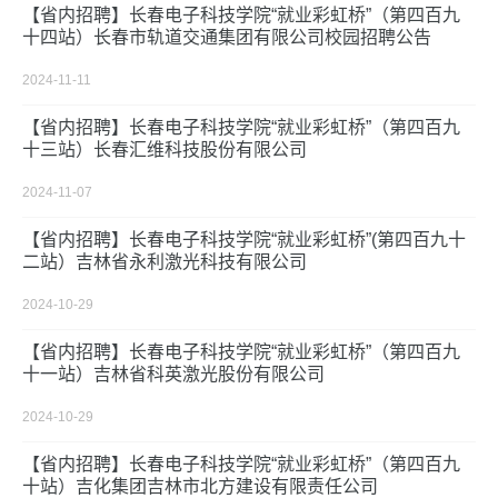
【省内招聘】长春电子科技学院“就业彩虹桥”（第四百九
十四站）长春市轨道交通集团有限公司校园招聘公告
2024-11-11
【省内招聘】长春电子科技学院“就业彩虹桥”（第四百九
十三站）长春汇维科技股份有限公司
2024-11-07
【省内招聘】长春电子科技学院“就业彩虹桥”(第四百九十
二站）吉林省永利激光科技有限公司
2024-10-29
【省内招聘】长春电子科技学院“就业彩虹桥”（第四百九
十一站）吉林省科英激光股份有限公司
2024-10-29
【省内招聘】长春电子科技学院“就业彩虹桥”（第四百九
十站）吉化集团吉林市北方建设有限责任公司