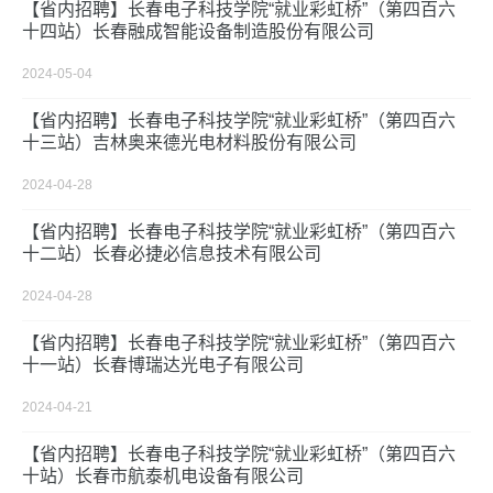
【省内招聘】长春电子科技学院“就业彩虹桥”（第四百六
十四站）长春融成智能设备制造股份有限公司
2024-05-04
【省内招聘】长春电子科技学院“就业彩虹桥”（第四百六
十三站）吉林奥来德光电材料股份有限公司
2024-04-28
【省内招聘】长春电子科技学院“就业彩虹桥”（第四百六
十二站）长春必捷必信息技术有限公司
2024-04-28
【省内招聘】长春电子科技学院“就业彩虹桥”（第四百六
十一站）长春博瑞达光电子有限公司
2024-04-21
【省内招聘】长春电子科技学院“就业彩虹桥”（第四百六
十站）长春市航泰机电设备有限公司