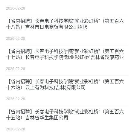
2026-02-28
【省内招聘】长春电子科技学院“就业彩虹桥”（第五百六
十八站）吉林市日电商贸有限公司招聘
2026-02-28
【省内招聘】长春电子科技学院“就业彩虹桥”（第五百六
十七站）长春电子科技学院“就业彩虹桥”吉林省羚康药业
有限公司
2026-02-28
【省内招聘】长春电子科技学院“就业彩虹桥”（第五百六
十六站）云上有为科技(吉林)有限公司
2026-02-28
【省内招聘】长春电子科技学院“就业彩虹桥”（第五百六
十五站）吉林省华生集团公司
2026-02-28