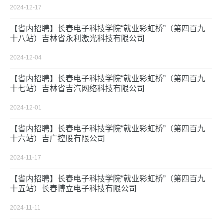
2024-12-17
【省内招聘】长春电子科技学院“就业彩虹桥”（第四百九
十八站）吉林省永利激光科技有限公司
2024-12-04
【省内招聘】长春电子科技学院“就业彩虹桥”（第四百九
十七站）吉林省吉汽网络科技有限公司
2024-12-01
【省内招聘】长春电子科技学院“就业彩虹桥”（第四百九
十六站）吉广控股有限公司
2024-11-17
【省内招聘】长春电子科技学院“就业彩虹桥”（第四百九
十五站）长春博立电子科技有限公司
2024-11-11