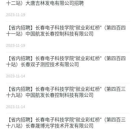
十二站）大唐吉林发电有限公司招聘
2023-11-19
【省内招聘】长春电子科技学院“就业彩虹桥”（第四百四
十一站）中国航发长春控制科技有限公司
2023-11-19
【省内招聘】长春电子科技学院“就业彩虹桥”（第四百四
十站）长春双子测控技术有限公司
2023-11-14
【省内招聘】长春电子科技学院“就业彩虹桥”（第四百三
十九站）中国航发长春控制科技有限公司
2023-11-14
【省内招聘】长春电子科技学院“就业彩虹桥”（第四百三
十八站）长春晟博光学技术开发有限公司