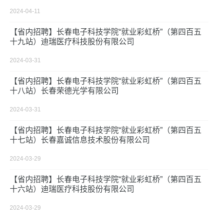
2024-04-11
【省内招聘】长春电子科技学院“就业彩虹桥”（第四百五
十九站）迪瑞医疗科技股份有限公司
2024-03-31
【省内招聘】长春电子科技学院“就业彩虹桥”（第四百五
十八站）长春荣德光学有限公司
2024-03-31
【省内招聘】长春电子科技学院“就业彩虹桥”（第四百五
十七站）长春嘉诚信息技术股份有限公司
2024-03-29
【省内招聘】长春电子科技学院“就业彩虹桥”（第四百五
十六站）迪瑞医疗科技股份有限公司
2024-03-29