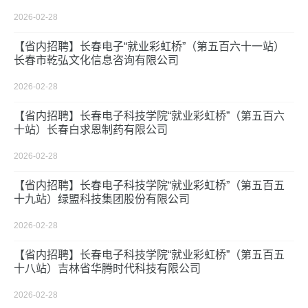
2026-02-28
【省内招聘】长春电子“就业彩虹桥”（第五百六十一站）
长春市乾弘文化信息咨询有限公司
2026-02-28
【省内招聘】长春电子科技学院“就业彩虹桥”（第五百六
十站）长春白求恩制药有限公司
2026-02-28
【省内招聘】长春电子科技学院“就业彩虹桥”（第五百五
十九站）绿盟科技集团股份有限公司
2026-02-28
【省内招聘】长春电子科技学院“就业彩虹桥”（第五百五
十八站）吉林省华腾时代科技有限公司
2026-02-28