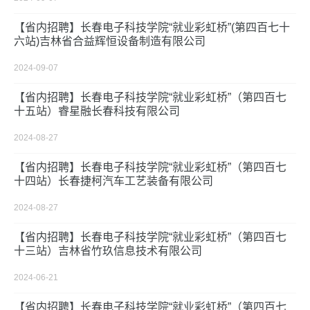
【省内招聘】长春电子科技学院“就业彩虹桥”(第四百七十
六站)吉林省合益辉恒设备制造有限公司
2024-09-07
【省内招聘】长春电子科技学院“就业彩虹桥”（第四百七
十五站）睿星融长春科技有限公司
2024-08-27
【省内招聘】长春电子科技学院“就业彩虹桥”（第四百七
十四站）长春捷柯汽车工艺装备有限公司
2024-08-27
【省内招聘】长春电子科技学院“就业彩虹桥”（第四百七
十三站）吉林省竹玖信息技术有限公司
2024-06-21
【省内招聘】长春电子科技学院“就业彩虹桥”（第四百七