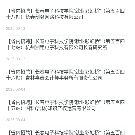
【省内招聘】长春电子科技学院“就业彩虹桥”（第五百四
十八站）长春创翼网路科技有限公司
2025-09-13
【省内招聘】长春电子科技学院“就业彩虹桥”（第五百四
十七站）杭州洲钜电子科技有限公司长春研究所
2025-09-13
【省内招聘】长春电子科技学院“就业彩虹桥”（第五百四
十六站）吉林嘉泰会计师事务所有限责任公司
2025-08-04
【省内招聘】长春电子科技学院“就业彩虹桥”（第五百四
十五站）国科(吉林)知识产权运营有限公司
2025-08-04
【省内招聘】长春电子科技学院“就业彩虹桥”（第五百四