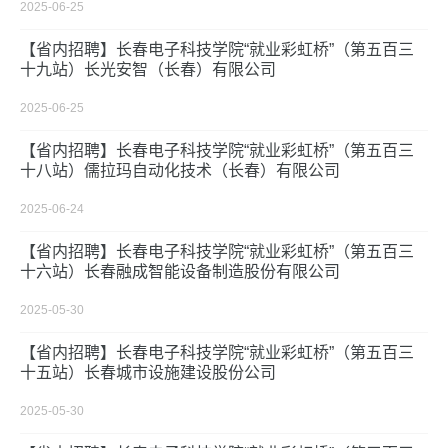
2025-06-25
【省内招聘】长春电子科技学院“就业彩虹桥”（第五百三
十九站）长光安智（长春）有限公司
2025-06-25
【省内招聘】长春电子科技学院“就业彩虹桥”（第五百三
十八站）儒拉玛自动化技术（长春）有限公司
2025-06-24
【省内招聘】长春电子科技学院“就业彩虹桥”（第五百三
十六站）长春融成智能设备制造股份有限公司
2025-05-30
【省内招聘】长春电子科技学院“就业彩虹桥”（第五百三
十五站）长春城市设施建设股份公司
2025-05-30