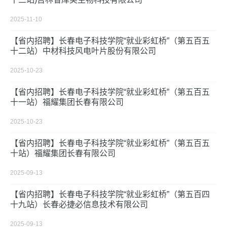
2025-11-10
【省内招聘】长春电子科技学院“就业彩虹桥”（第五百五
十二站）中材科技风电叶片股份有限公司
2025-10-23
【省内招聘】长春电子科技学院“就业彩虹桥”（第五百五
十一站）福耀集团长春有限公司
2025-10-23
【省内招聘】长春电子科技学院“就业彩虹桥”（第五百五
十站）福耀集团长春有限公司
2025-09-13
【省内招聘】长春电子科技学院“就业彩虹桥”（第五百四
十九站）长春必捷必信息技术有限公司
2025-09-13