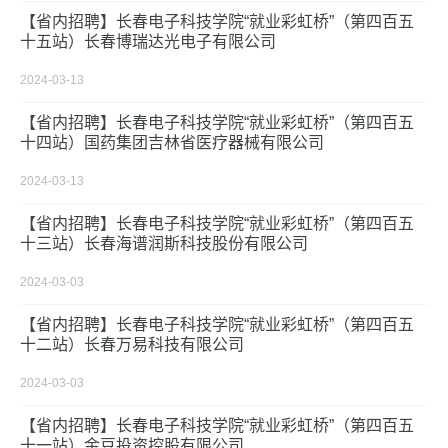
【省内招聘】长春电子科技学院“就业彩虹桥”（第四百五
十五站）长春博瑞达光电子有限公司
2024-03-13
【省内招聘】长春电子科技学院“就业彩虹桥”（第四百五
十四站）国药集团吉林省医疗器械有限公司
2024-03-13
【省内招聘】长春电子科技学院“就业彩虹桥”（第四百五
十三站）长春海谱润斯科技股份有限公司
2024-03-03
【省内招聘】长春电子科技学院“就业彩虹桥”（第四百五
十二站）长春万易科技有限公司
2024-03-03
【省内招聘】长春电子科技学院“就业彩虹桥”（第四百五
十一站）金豆投资控股有限公司