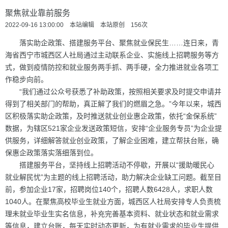
聚焦就业靠前服务
2022-09-16 13:00:00 本站编辑 本站原创
156
次
落实助企政策、搭建服务平台、聚焦就业保民生……连日来，青
海省西宁市城西区人社局通过主动联系企业、实施线上招聘服务等方
式，做到疫情防控和就业服务两手抓、两手硬，全力推进就业各项工
作稳步向前。
“我们通过公众号获悉了补助政策，按照相关要求及时提交申请并
得到了相关部门的帮助，真正解了我们的燃眉之急。”今年以来，城西
区积极落实助企政策，及时推送就业创业惠企政策，依托“金保系统”
数据，为辖区521家企业发送政策短信，安排“企业服务专员”为企业提
供服务，详细解答就业创业政策，了解企业困难，建立帮扶台账，确
保惠企政策落实落细落到位。
搭建服务平台，坚持线上招聘活动不停歇，开展以“援助暖民心
就业解民忧”为主题的线上招聘活动，助力解决企业缺工问题。截至目
前，参加企业17家，招聘岗位140个，招聘人数6428人，求职人数
1040人。在聚焦高校毕业生就业方面，城西区人社局安排专人负责梳
理未就业毕业生实名信息，补充完善基本资料、就业状态和就业需求
等信息，建立台账，每天实时动态更新，为有就业需求的毕业生提供