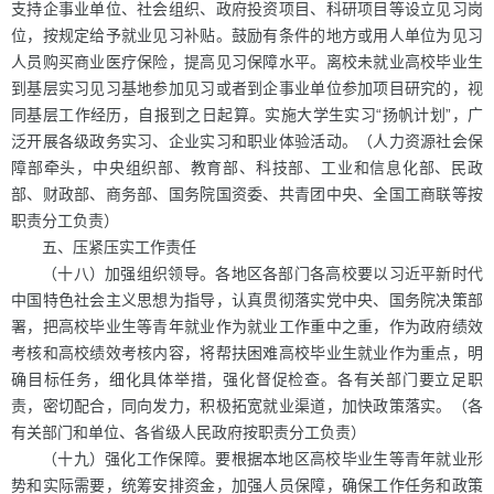
支持企事业单位、社会组织、政府投资项目、科研项目等设立见习岗
位，按规定给予就业见习补贴。鼓励有条件的地方或用人单位为见习
人员购买商业医疗保险，提高见习保障水平。离校未就业高校毕业生
到基层实习见习基地参加见习或者到企事业单位参加项目研究的，视
同基层工作经历，自报到之日起算。实施大学生实习“扬帆计划”，广
泛开展各级政务实习、企业实习和职业体验活动。（人力资源社会保
障部牵头，中央组织部、教育部、科技部、工业和信息化部、民政
部、财政部、商务部、国务院国资委、共青团中央、全国工商联等按
职责分工负责）
五、压紧压实工作责任
（十八）加强组织领导。各地区各部门各高校要以习近平新时代
中国特色社会主义思想为指导，认真贯彻落实党中央、国务院决策部
署，把高校毕业生等青年就业作为就业工作重中之重，作为政府绩效
考核和高校绩效考核内容，将帮扶困难高校毕业生就业作为重点，明
确目标任务，细化具体举措，强化督促检查。各有关部门要立足职
责，密切配合，同向发力，积极拓宽就业渠道，加快政策落实。（各
有关部门和单位、各省级人民政府按职责分工负责）
（十九）强化工作保障。要根据本地区高校毕业生等青年就业形
势和实际需要，统筹安排资金，加强人员保障，确保工作任务和政策