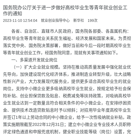
国务院办公厅关于进一步做好高校毕业生等青年就业创业工
作的通知
2023-11-10 12:54:04 就业创业指导中心 新华社
199
次
各省、自治区、直辖市人民政府，国务院各部委、各直属机构：
高校毕业生等青年就业关系民生福祉、经济发展和国家未来。为贯彻
落实党中央、国务院决策部署，做好当前和今后一段时期高校毕业生
等青年就业创业工作，经国务院同意，现就有关事项通知如下。
一、多渠道开发就业岗位
（一）扩大企业就业规模。坚持在推动高质量发展中强化就业优
先导向，加快建设现代化经济体系，推进制造业转型升级，壮大战略
性新兴产业，大力发展现代服务业，提供更多适合高校毕业生的就业
岗位。支持中小微企业更多吸纳高校毕业生就业，按规定给予社会保
险补贴、创业担保贷款及贴息、税费减免等扶持政策，对吸纳高校毕
业生就业达到一定数量且符合相关条件的中小微企业，在安排纾困资
金、提供技术改造贷款贴息时予以倾斜；对招用毕业年度高校毕业生
并签订1年以上劳动合同的中小微企业，给予一次性吸纳就业补贴，政
策实施期限截至2022年12月31日；建立中小微企业专业技术人员职称
评定绿色通道和申报兜底机制，健全职业技能等级（岗位）设置，完