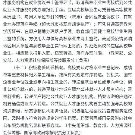
才服务机构在就业协议书上签章环节，取消高校毕业生离校后到公共
就业人才服务机构办理报到手续。应届高校毕业生可凭普通高等教育
学历证书、与用人单位签订的劳动（聘用）合同或就业协议书，在就
业地办理落户手续（超大城市按现有规定执行）；可凭普通高等教育
学历证书，在原户籍地办理落户手续。教育部门要健全高校毕业生网
上签约系统，方便用人单位与高校毕业生网上签约，鼓励受疫情影响
地区用人单位与高校毕业生实行网上签约。对延迟离校的应届高校毕
业生，相应延长报到入职、档案转递、落户办理时限。（教育部、公
安部、人力资源社会保障部等按职责分工负责）
（十二）积极稳妥转递档案。高校要及时将毕业生登记表、成绩
单等重要材料归入学生档案，按照有关规定有序转递。到机关、国有
企事业单位就业或定向招生就业的，转递至就业单位或定向单位；到
非公单位就业的，转递至就业地或户籍地公共就业人才服务机构；暂
未就业的，转递至户籍地公共就业人才服务机构。档案涉密的应通过
机要通信或派专人转递。公共就业人才服务机构要主动加强与高校的
沟通衔接，动态更新机构服务信息，积极推进档案政策宣传服务进校
园，及时接收符合转递规定的学生档案。档案管理部门要及时向社会
公布服务机构名录和联系方式。（中央组织部、教育部、人力资源社
会保障部、国家邮政局等按职责分工负责）