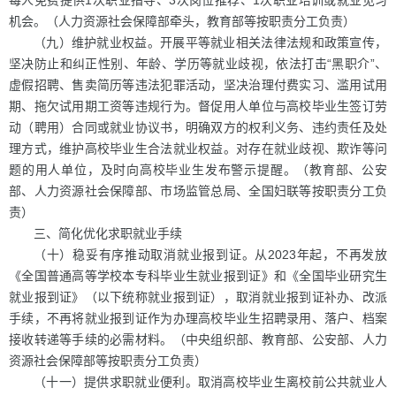
每人免费提供1次职业指导、3次岗位推荐、1次职业培训或就业见习
机会。（人力资源社会保障部牵头，教育部等按职责分工负责）
（九）维护就业权益。开展平等就业相关法律法规和政策宣传，
坚决防止和纠正性别、年龄、学历等就业歧视，依法打击“黑职介”、
虚假招聘、售卖简历等违法犯罪活动，坚决治理付费实习、滥用试用
期、拖欠试用期工资等违规行为。督促用人单位与高校毕业生签订劳
动（聘用）合同或就业协议书，明确双方的权利义务、违约责任及处
理方式，维护高校毕业生合法就业权益。对存在就业歧视、欺诈等问
题的用人单位，及时向高校毕业生发布警示提醒。（教育部、公安
部、人力资源社会保障部、市场监管总局、全国妇联等按职责分工负
责）
三、简化优化求职就业手续
（十）稳妥有序推动取消就业报到证。从2023年起，不再发放
《全国普通高等学校本专科毕业生就业报到证》和《全国毕业研究生
就业报到证》（以下统称就业报到证），取消就业报到证补办、改派
手续，不再将就业报到证作为办理高校毕业生招聘录用、落户、档案
接收转递等手续的必需材料。（中央组织部、教育部、公安部、人力
资源社会保障部等按职责分工负责）
（十一）提供求职就业便利。取消高校毕业生离校前公共就业人