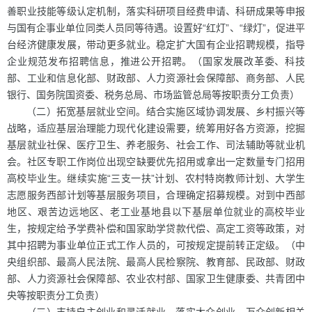
善职业技能等级认定机制，落实科研项目经费申请、科研成果等申报
与国有企事业单位同类人员同等待遇。设置好“红灯”、“绿灯”，促进平
台经济健康发展，带动更多就业。稳定扩大国有企业招聘规模，指导
企业规范发布招聘信息，推进公开招聘。（国家发展改革委、科技
部、工业和信息化部、财政部、人力资源社会保障部、商务部、人民
银行、国务院国资委、税务总局、市场监管总局等按职责分工负责）
（二）拓宽基层就业空间。结合实施区域协调发展、乡村振兴等
战略，适应基层治理能力现代化建设需要，统筹用好各方资源，挖掘
基层就业社保、医疗卫生、养老服务、社会工作、司法辅助等就业机
会。社区专职工作岗位出现空缺要优先招用或拿出一定数量专门招用
高校毕业生。继续实施“三支一扶”计划、农村特岗教师计划、大学生
志愿服务西部计划等基层服务项目，合理确定招募规模。对到中西部
地区、艰苦边远地区、老工业基地县以下基层单位就业的高校毕业
生，按规定给予学费补偿和国家助学贷款代偿、高定工资等政策，对
其中招聘为事业单位正式工作人员的，可按规定提前转正定级。（中
央组织部、最高人民法院、最高人民检察院、教育部、民政部、财政
部、人力资源社会保障部、农业农村部、国家卫生健康委、共青团中
央等按职责分工负责）