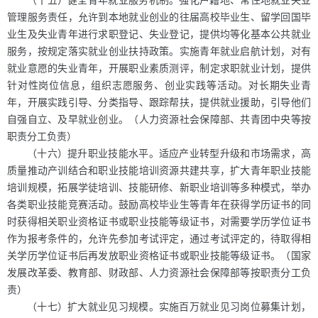
（十五）健全青年就业服务机制。强化户籍地、常住地就业失业
管理服务责任，允许到本地就业创业的往届高校毕业生、留学回国毕
业生及失业青年进行求职登记、失业登记，提供均等化基本公共就业
服务，按规定落实就业创业扶持政策。实施青年就业启航计划，对有
就业意愿的失业青年，开展职业素质测评，制定求职就业计划，提供
针对性岗位信息，组织志愿服务、创业实践等活动。对长期失业青
年，开展实践引导、分类指导、跟踪帮扶，提供就业援助，引导他们
自强自立、及早就业创业。（人力资源社会保障部、共青团中央等按
职责分工负责）
（十六）提升职业技能水平。适应产业转型升级和市场需求，高
质量推动产训结合和职业技能培训资源共建共享，扩大青年职业技能
培训规模，拓展学徒培训、技能研修、新职业培训等多种模式，举办
各类职业技能竞赛活动。鼓励高校毕业生等青年在获得学历证书的同
时获得相关职业资格证书或职业技能等级证书，对需要学历学位证书
作为报考条件的，允许先参加考试评定，通过考试评定的，待取得相
关学历学位证书后再发放职业资格证书或职业技能等级证书。（国家
发展改革委、教育部、财政部、人力资源社会保障部等按职责分工负
责）
（十七）扩大就业见习规模。实施百万就业见习岗位募集计划，