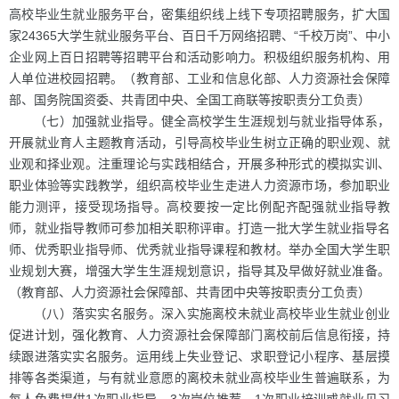
高校毕业生就业服务平台，密集组织线上线下专项招聘服务，扩大国
家24365大学生就业服务平台、百日千万网络招聘、“千校万岗”、中小
企业网上百日招聘等招聘平台和活动影响力。积极组织服务机构、用
人单位进校园招聘。（教育部、工业和信息化部、人力资源社会保障
部、国务院国资委、共青团中央、全国工商联等按职责分工负责）
（七）加强就业指导。健全高校学生生涯规划与就业指导体系，
开展就业育人主题教育活动，引导高校毕业生树立正确的职业观、就
业观和择业观。注重理论与实践相结合，开展多种形式的模拟实训、
职业体验等实践教学，组织高校毕业生走进人力资源市场，参加职业
能力测评，接受现场指导。高校要按一定比例配齐配强就业指导教
师，就业指导教师可参加相关职称评审。打造一批大学生就业指导名
师、优秀职业指导师、优秀就业指导课程和教材。举办全国大学生职
业规划大赛，增强大学生生涯规划意识，指导其及早做好就业准备。
（教育部、人力资源社会保障部、共青团中央等按职责分工负责）
（八）落实实名服务。深入实施离校未就业高校毕业生就业创业
促进计划，强化教育、人力资源社会保障部门离校前后信息衔接，持
续跟进落实实名服务。运用线上失业登记、求职登记小程序、基层摸
排等各类渠道，与有就业意愿的离校未就业高校毕业生普遍联系，为