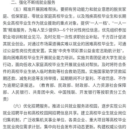
二、强化不断线就业服务
（五）精准开展困难帮扶。要把有劳动能力和就业意愿的脱贫家
庭、低保家庭、零就业家庭高校毕业生，以及残疾高校毕业生和长期
失业高校毕业生作为就业援助的重点对象，提供“一人一档”、“一人一
策”精准服务，为每人至少提供3—5个针对性岗位信息，优先组织参加
职业培训和就业见习，及时兑现一次性求职创业补贴，千方百计促进
其就业创业。对通过市场渠道确实难以就业的困难高校毕业生，可通
过公益性岗位兜底安置。实施“中央专项彩票公益金宏志助航计划”，
面向困难高校毕业生开展就业能力培训。实施共青团促进大学生就业
行动，面向低收入家庭高校毕业生开展就业结对帮扶。及时将符合条
件的高校毕业生纳入临时救助等社会救助范围。实施国家助学贷款延
期还款、减免利息等支持举措，延期期间不计复利、不收罚息、不作
为逾期记录报送。（教育部、民政部、财政部、人力资源社会保障
部、人民银行、共青团中央、中国残联、开发银行等按职责分工负
责）
（六）优化招聘服务。推进公共就业服务进校园，逐步实现公共
就业招聘平台和高校校园网招聘信息共享。建立高校毕业生就业岗位
归集机制，广泛收集机关事业单位、各类企业、重大项目等高校毕业
生就业岗位需求计划，集中向社会发布并动态更新。构建权威公信的