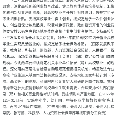
（三）支持自主创业和灵活就业。落实大众创业、万众创新相关
政策，深化高校创新创业教育改革，健全教育体系和培养机制，汇集
优质创新创业培训资源，对高校毕业生开展针对性培训，按规定给予
职业培训补贴。支持高校毕业生自主创业，按规定给予一次性创业补
贴、创业担保贷款及贴息、税费减免等政策，政府投资开发的创业载
体要安排30%左右的场地免费向高校毕业生创业者提供。支持高校毕
业生发挥专业所长从事灵活就业，对毕业年度和离校2年内未就业高校
毕业生实现灵活就业的，按规定给予社会保险补贴。（国家发展改革
委、教育部、科技部、财政部、人力资源社会保障部、人民银行、税
务总局、市场监管总局等按职责分工负责）（四）稳定公共部门岗位
规模。今明两年要继续稳定机关事业单位招录（聘）高校毕业生的规
模。深化落实基层法官检察官助理规范便捷招录机制，畅通政法专业
高校毕业生进入基层司法机关就业渠道。支持承担国家科技计划（专
项、基金等）的高校、科研院所和企业扩大科研助理岗位规模。充分
考虑新冠肺炎疫情影响和高校毕业生就业需要，合理安排公共部门招
录（聘）和相关职业资格考试时间。受疫情影响严重地区，在2022年
12月31日前可实施中小学、幼儿园、中等职业学校教师资格“先上
岗、再考证”阶段性措施。（中央组织部、最高人民法院、最高人民检
察院、教育部、科技部、人力资源社会保障部等按职责分工负责）