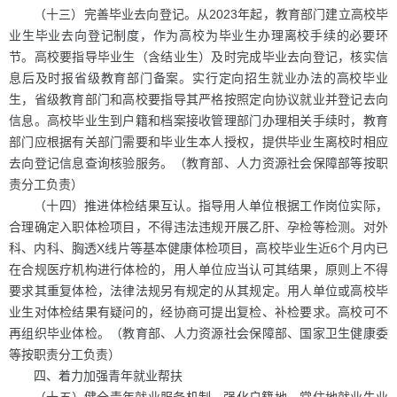
（十三）完善毕业去向登记。从2023年起，教育部门建立高校毕
业生毕业去向登记制度，作为高校为毕业生办理离校手续的必要环
节。高校要指导毕业生（含结业生）及时完成毕业去向登记，核实信
息后及时报省级教育部门备案。实行定向招生就业办法的高校毕业
生，省级教育部门和高校要指导其严格按照定向协议就业并登记去向
信息。高校毕业生到户籍和档案接收管理部门办理相关手续时，教育
部门应根据有关部门需要和毕业生本人授权，提供毕业生离校时相应
去向登记信息查询核验服务。（教育部、人力资源社会保障部等按职
责分工负责）
（十四）推进体检结果互认。指导用人单位根据工作岗位实际，
合理确定入职体检项目，不得违法违规开展乙肝、孕检等检测。对外
科、内科、胸透X线片等基本健康体检项目，高校毕业生近6个月内已
在合规医疗机构进行体检的，用人单位应当认可其结果，原则上不得
要求其重复体检，法律法规另有规定的从其规定。用人单位或高校毕
业生对体检结果有疑问的，经协商可提出复检、补检要求。高校可不
再组织毕业体检。（教育部、人力资源社会保障部、国家卫生健康委
等按职责分工负责）
四、着力加强青年就业帮扶