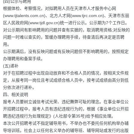
(四)公示与聘用
根据体检、考察情况，对拟聘用人员在天津市人才服务中心网
(www.tjtalents.com.cn)、北方人才网(www.tjrc.com.cn)、天津市东丽
区人民政府网(www.tjdl.gov.cn)统一进行公示。公示期为7个工作日。
对公示期间有影响聘用的问题并查有实据的，取消聘用资格;对反映的
问题一时难以查实的，暂缓办理聘用手续，待查清后再决定是否聘
用。
公示期满后，没有反映问题或有反映问题但不影响聘用的，按照规定
办理聘用和备案手续。
(五)递补
对于在招聘过程中出现自动放弃和不合格人员的情况，按相关文件规
定，从报考同一岗位且考试成绩合格人员中，按考试成绩由高分到低
分依次进行递补。
四、相关说明
报考人员要树立诚信考试光荣、违纪舞弊可耻的理念。在事业单位公
开招聘过程中，报考人员有违纪违规行为的，根据《事业单位公开招
聘违纪违规行为处理规定》(人社部令第35号)给予相应处理。
本次公开招聘考试不指定辅导用书，不举办也不委托任何机构举办辅
导培训班。社会上以任何名义举办的辅导班、辅导网站或发行的出版