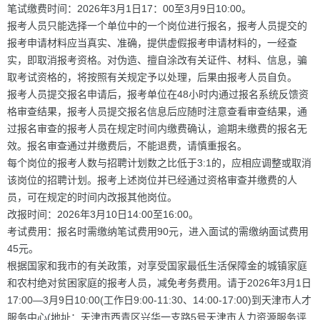
笔试缴费时间：2026年3月1日17：00至3月9日10:00。
报考人员只能选择一个单位中的一个岗位进行报名，报考人员提交的
报考申请材料应当真实、准确，提供虚假报考申请材料的，一经查
实，即取消报考资格。对伪造、擅自涂改有关证件、材料、信息，骗
取考试资格的，将按照有关规定予以处理，后果由报考人员自负。
报考人员提交报名申请后，报考单位在48小时内通过报名系统反馈资
格审查结果，报考人员提交报名信息后应随时注意查看审查结果，通
过报名审查的报考人员在规定时间内缴费确认，逾期未缴费的报名无
效。报名审查通过并缴费后，不能退费，请慎重报名。
每个岗位的报考人数与招聘计划数之比低于3:1的，应相应调整或取消
该岗位的招聘计划。报考上述岗位并已经通过资格审查并缴费的人
员，可在规定的时间内改报其他岗位。
改报时间：2026年3月10日14:00至16:00。
考试费用：报名时需缴纳笔试费用90元，进入面试的需缴纳面试费用
45元。
根据国家和我市的有关政策，对享受国家最低生活保障金的城镇家庭
和农村绝对贫困家庭的报考人员，减免考务费用。请于2026年3月1日
17:00—3月9日10:00(工作日9:00-11:30、14:00-17:00)到天津市人才
服务中心(地址：天津市西青区兴华一支路5号天津市人力资源服务评