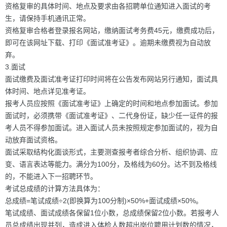
资格复审的具体时间、地点及要求由各招聘单位通知进入面试的考
生，请保持手机通讯正常。
资格复审合格者登录报名网站，缴纳面试考务费45元，缴费成功后，
即可在该网址下载、打印《面试准考证》。逾期未缴费视为自动放
弃。
3.面试
面试缴费及面试准考证打印时间将在公告发布网站另行通知，面试具
体时间、地点详见准考证。
报考人员应按照《面试准考证》上确定的时间和地点参加面试。参加
面试时，必须携带《面试准考证》、二代身份证，缺少任一证件的报
考人员不得参加面试。进入面试人员未按照规定参加面试的，视为自
动放弃面试资格。
面试采取结构化面谈形式，主要测查报考者综合分析、组织协调、应
变、语言表达等能力。满分为100分，及格线为60分。达不到及格线
的，不能进入下一招聘环节。
考试总成绩的计算方法具体为：
总成绩=笔试成绩÷2(即换算为100分制)×50%+面试成绩×50%。
笔试成绩、面试成绩各保留1位小数，总成绩保留2位小数。若报考人
员总成绩出现并列，造成进入体检人数超出岗位聘用计划数的情况，