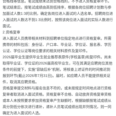
合格线等信息。笔试成绩未达到合格线的，不予进入资格复审环节。
笔试结束后，按笔试成绩由高到低排序，根据各岗位招聘计划数与参
加面试人数1:3的比例，确定各岗位进入面试的人选名单。招聘岗位进
入面试的人数达不到1:3比例时，按照该岗位进入面试的实际人数进行
面试。
2.资格复审
进入面试人员携带相关材料到招聘单位指定地点进行资格复审。所需
携带的材料包括：身份证、户口本、毕业证、学位证、报名表、学历
认证、学位认证等岗位要求的相关材料原件及复印件。
2026届毕业生提供毕业生就业推荐表原件(学校盖章)和复印件。尚未
取得毕业证、学位证的2026届高校毕业生，可在其满足应聘岗位其他
条件的前提下，实施“容缺后补”机制，将核查上述证件的时间推迟到
报到环节(截止2026年7月31日)。届时，如应聘人员不能提供相关证
件，取消其应聘资格。
资格复审提交材料与报名信息不符的，或未按规定时间地点进行资格
复审者取消进入面试资格。资格复审不合格、自动放弃资格复审资格
或本人未按照要求参加资格复审产生缺额时，根据缺额按笔试成绩从
高分到低分依次进行递补，递补人员笔试成绩出现并列情况，则一同
确定为进入面试的人选。