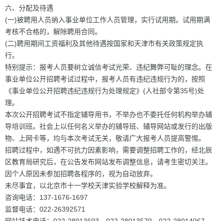
六、分配及待遇
(一)被聘用人员纳入事业单位工作人员管理，实行试用期。试用期满
考核不合格的，解除聘用合同。
(二)聘用期间工资福利及其他待遇按国家和天津市有关政策规定执
行。
特别提示：报考人员要树立诚信考试光荣、违纪舞弊可耻的理念。在
事业单位公开招聘考试过程中，报考人员有违纪违规行为的，按照
《事业单位公开招聘违纪违规行为处理规定》(人社部令第35号)处
理。
本次公开招聘考试不指定辅导用书，不举办也不委托任何机构举办辅
导培训班。社会上以任何名义举办的辅导班、辅导网站或发行的出版
物、上网卡等，均与本次考试无关，敬请广大报考人员提高警惕。
招聘过程中，如遇不可抗力因素影响，需要调整招聘工作的，经北辰
区教育局研究后，在公告发布网站发布调整信息，请考生密切关注。
因个人原因未参加招聘各程序的，视为自动放弃。
未尽事宜，以北京市十一学校天津实验学校解释为准。
咨询电话：137-1676-1697
监督电话：022-26392571