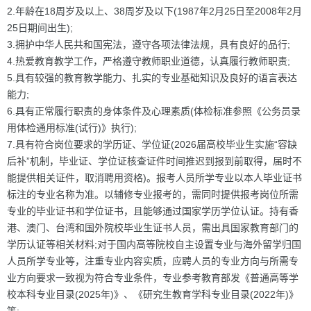
2.年龄在18周岁及以上、38周岁及以下(1987年2月25日至2008年2月
25日期间出生);
3.拥护中华人民共和国宪法，遵守各项法律法规，具有良好的品行;
4.热爱教育教学工作，严格遵守教师职业道德，认真履行教师职责;
5.具有较强的教育教学能力、扎实的专业基础知识及良好的语言表达
能力;
6.具有正常履行职责的身体条件及心理素质(体检标准参照《公务员录
用体检通用标准(试行)》执行);
7.具有符合岗位要求的学历证、学位证(2026届高校毕业生实施“容缺
后补”机制，毕业证、学位证核查证件时间推迟到报到前取得，届时不
能提供相关证件，取消聘用资格)。报考人员所学专业以本人毕业证书
标注的专业名称为准。以辅修专业报考的，需同时提供报考岗位所需
专业的毕业证书和学位证书，且能够通过国家学历学位认证。持有香
港、澳门、台湾和国外院校毕业生证书人员，需出具国家教育部门的
学历认证等相关材料;对于国内高等院校自主设置专业与海外留学归国
人员所学专业等，注重专业内容实质，应聘人员的专业方向与所需专
业方向要求一致视为符合专业条件，专业参考教育部发《普通高等学
校本科专业目录(2025年)》、《研究生教育学科专业目录(2022年)》