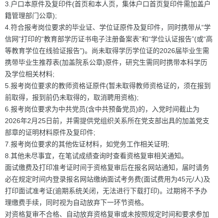
3.户口本原件及复印件(首页和本人页，集体户口首页复印件需加盖户
籍管理部门公章);
4.符合报考岗位要求的毕业证、学位证原件及复印件，同时携带从“学
信网”打印的“教育部学历证书电子注册备案表”和“学位认证报告”(或“高
等教育学位在线验证报告”)。尚未取得学历学位证的2026届毕业生需
携带毕业生推荐表(加盖院系公章)原件，研究生需同时携带本科学历
及学位相关材料;
5.报考岗位要求的教师资格证原件(暂未取得教师资格证的，须在报到
前取得，报到前仍未取得的，取消聘用资格);
6.报考岗位要求为中共党员(含中共预备党员)的，入党时间截止为
2026年2月25日前，并需提供党组织关系所在党支部出具的加盖党支
部章的证明材料原件及复印件;
7.报考岗位要求的其他佐证材料，如党务工作相关证明;
8.其他未尽事宜，在笔试成绩查询时查看资格复审相关通知。
面试缴费及打印准考证时间于资格复审后在报名网站通知，届时请务
必在规定时间内登录报名网站缴纳面试考务费(面试费用为45元/人)及
打印面试准考证(逾期系统关闭，无法进行下载打印)。过期将不予办
理缴费手续，同时视为自动放弃下一环节资格。
对资格复审不合格、自动放弃资格复审或未按照规定时间和要求参加