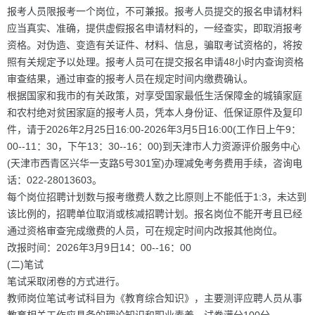
报考人员限报考一个岗位，不可兼报。报考人员提交的报名申请材料
应当真实、准确，提供虚假报名申请材料的，一经查实，即取消报考
资格。对伪造、变造有关证件、材料、信息，骗取考试资格的，将按
照有关规定予以处理。报考人员可在提交报名申请48小时内查询资格
审查结果，通过审查的报考人员在规定时间内缴费确认。
根据国家和我市的有关政策，对享受国家最低生活保障金的城镇家庭
和农村绝对贫困家庭的报考人员，凭本人身份证、低保证原件及复印
件，请于2026年2月25日16:00-2026年3月5日16:00(工作日上午9：
00--11：30，下午13：30--16：00)到天津市人力资源评价服务中心
(天津市西青区兴华一支路5号301室)办理减免考务费用手续，咨询电
话：022-28013603。
每个岗位招聘计划数与报考缴费人数之比原则上不能低于1:3，未达到
该比例的，招聘单位取消或核减招聘计划。报名岗位不能开考且已经
通过资格审查完成缴费的人员，可在规定时间内改报其他岗位。
改报时间：2026年3月9日14：00--16：00
(二)笔试
笔试采取闭卷的方式进行。
教师岗位笔试考试科目为《教育综合知识》，主要测评应聘人员从事