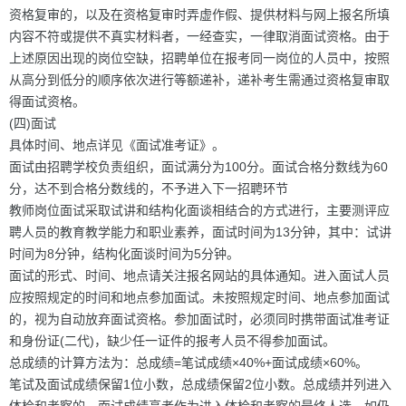
资格复审的，以及在资格复审时弄虚作假、提供材料与网上报名所填
内容不符或提供不真实材料者，一经查实，一律取消面试资格。由于
上述原因出现的岗位空缺，招聘单位在报考同一岗位的人员中，按照
从高分到低分的顺序依次进行等额递补，递补考生需通过资格复审取
得面试资格。
(四)面试
具体时间、地点详见《面试准考证》。
面试由招聘学校负责组织，面试满分为100分。面试合格分数线为60
分，达不到合格分数线的，不予进入下一招聘环节
教师岗位面试采取试讲和结构化面谈相结合的方式进行，主要测评应
聘人员的教育教学能力和职业素养，面试时间为13分钟，其中：试讲
时间为8分钟，结构化面谈时间为5分钟。
面试的形式、时间、地点请关注报名网站的具体通知。进入面试人员
应按照规定的时间和地点参加面试。未按照规定时间、地点参加面试
的，视为自动放弃面试资格。参加面试时，必须同时携带面试准考证
和身份证(二代)，缺少任一证件的报考人员不得参加面试。
总成绩的计算方法为：总成绩=笔试成绩×40%+面试成绩×60%。
笔试及面试成绩保留1位小数，总成绩保留2位小数。总成绩并列进入