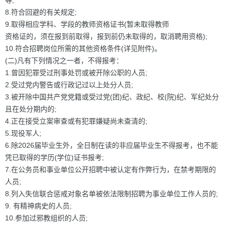
等;
8.符合回避的有关规定;
9.取得相应学科、学段的教师资格证书(暂未取得教师
资格证的，须在报到前取得，报到前仍未取得的，取消聘用资格);
10.符合招聘岗位所需的其他资格条件(详见附件)。
(二)凡有下列情况之一者，不得报考：
1.曾因犯罪受过刑事处罚或被开除公职的人员;
2.受过党内警告或行政记过以上处分人员;
3.被开除中国共产党党籍或受过党(团)纪、政纪、校(院)纪、军纪处分
且在处分期内的;
4.正在接受立案审查或有犯罪嫌疑尚未查清的;
5.现役军人;
6.除2026届毕业生外，全日制在读的非应届毕业生不得报考，也不能
凭已取得的学历(学位)证书报考;
7.在公务员和事业单位公开招聘中被认定有作弊行为，在禁考期限的
人员;
8.列入失信联合惩戒对象名单被依法限制招聘为事业单位工作人员的;
9. 有精神病史的人员;
10.参加过邪教组织的人员;