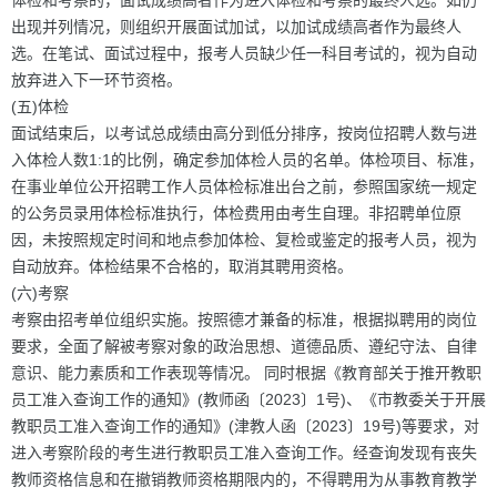
体检和考察的，面试成绩高者作为进入体检和考察的最终人选。如仍
出现并列情况，则组织开展面试加试，以加试成绩高者作为最终人
选。在笔试、面试过程中，报考人员缺少任一科目考试的，视为自动
放弃进入下一环节资格。
(五)体检
面试结束后，以考试总成绩由高分到低分排序，按岗位招聘人数与进
入体检人数1:1的比例，确定参加体检人员的名单。体检项目、标准，
在事业单位公开招聘工作人员体检标准出台之前，参照国家统一规定
的公务员录用体检标准执行，体检费用由考生自理。非招聘单位原
因，未按照规定时间和地点参加体检、复检或鉴定的报考人员，视为
自动放弃。体检结果不合格的，取消其聘用资格。
(六)考察
考察由招考单位组织实施。按照德才兼备的标准，根据拟聘用的岗位
要求，全面了解被考察对象的政治思想、道德品质、遵纪守法、自律
意识、能力素质和工作表现等情况。 同时根据《教育部关于推开教职
员工准入查询工作的通知》(教师函〔2023〕1号)、《市教委关于开展
教职员工准入查询工作的通知》(津教人函〔2023〕19号)等要求，对
进入考察阶段的考生进行教职员工准入查询工作。经查询发现有丧失
教师资格信息和在撤销教师资格期限内的，不得聘用为从事教育教学