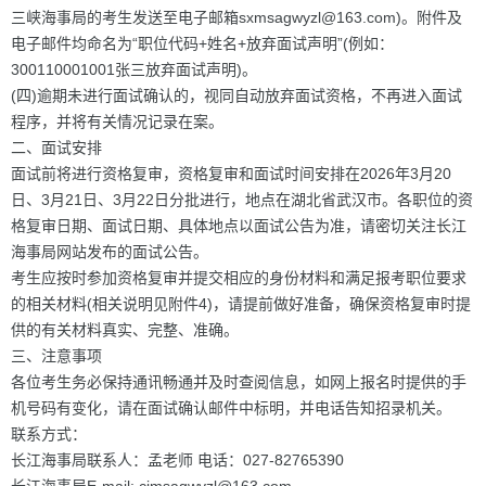
三峡海事局的考生发送至电子邮箱sxmsagwyzl@163.com)。附件及
电子邮件均命名为“职位代码+姓名+放弃面试声明”(例如：
300110001001张三放弃面试声明)。
(四)逾期未进行面试确认的，视同自动放弃面试资格，不再进入面试
程序，并将有关情况记录在案。
二、面试安排
面试前将进行资格复审，资格复审和面试时间安排在2026年3月20
日、3月21日、3月22日分批进行，地点在湖北省武汉市。各职位的资
格复审日期、面试日期、具体地点以面试公告为准，请密切关注长江
海事局网站发布的面试公告。
考生应按时参加资格复审并提交相应的身份材料和满足报考职位要求
的相关材料(相关说明见附件4)，请提前做好准备，确保资格复审时提
供的有关材料真实、完整、准确。
三、注意事项
各位考生务必保持通讯畅通并及时查阅信息，如网上报名时提供的手
机号码有变化，请在面试确认邮件中标明，并电话告知招录机关。
联系方式：
长江海事局联系人：孟老师 电话：027-82765390