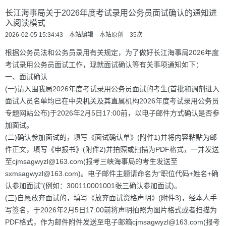
长江海事局关于2026年度考试录用公务员面试确认的通知进
入阅读模式
2026-02-05 15:34:43 本站编辑 本站原创
35
次
根据公务员法和公务员录用有关规定，为了做好长江海事局2026年度
考试录用公务员面试工作，现就面试确认等有关事项通知如下：
一、面试确认
(一)请入围我局2026年度考试录用公务员面试的考生(首批和调剂进入
面试人员名单均已在中央机关及其直属机构2026年度考试录用公务员
专题网站公布)于2026年2月5日17:00前，以电子邮件方式确认是否参
加面试。
(二)确认参加面试的，填写《面试确认单》(附件1)并将内容粘贴为邮
件正文，填写《申报书》(附件2)并拍照或扫描为PDF格式，一并发送
至cjmsagwyzl@163.com(报考三峡海事局的考生发送至
sxmsagwyzl@163.com)。电子邮件主题请命名为“职位代码+姓名+确
认参加面试”(例如：300110001001张三确认参加面试)。
(三)自愿放弃面试的，填写《放弃面试资格声明》(附件3)，经本人手
写签名，于2026年2月5日17:00前将声明拍照为图片格式或者扫描为
PDF格式，作为邮件附件发送至电子邮箱cjmsagwyzl@163.com(报考