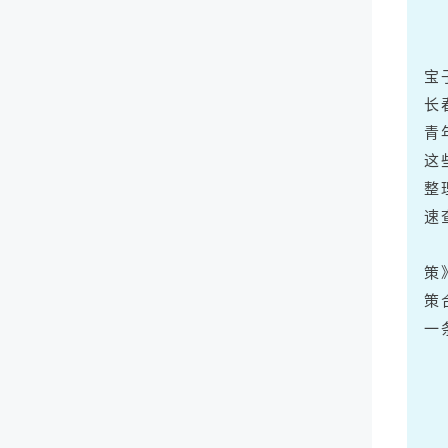
宝
长
青
这
整
速
策
策
一