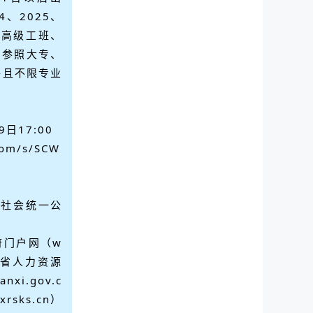
4、2025、
校高级工班、
别参照大专、
件且不限专业
9日17:00
com/s/SCW
向社会统一公
府门户网（w
、陕西省人力资源
i.gov.c
sks.cn）