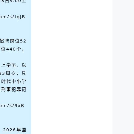
8日9:00至
com/s/tqJB
招聘岗位52
位440个，
以上学历，以
33周岁，具
新时代中小学
无刑事犯罪记
。
com/s/9xB
2026年国