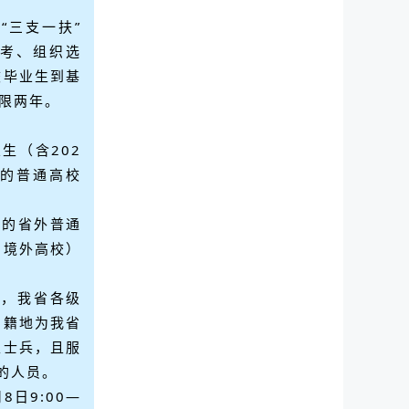
个“三支一扶”
考、组织选
校毕业生到基
期限两年。
生（含202
历的普通高校
省的省外普通
、境外高校）
日，我省各级
户籍地为我省
生士兵，且服
的人员。
8日9:00—