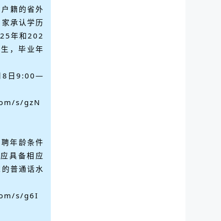
省户籍的省外
国家承认学历
25年和202
考生，毕业年
8日9:00—
com/s/gzN
招聘年龄条件
者应具备相应
求的普通话水
com/s/g6I