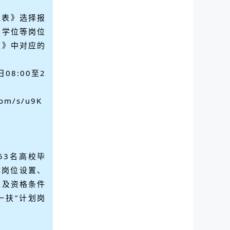
位表》选择报
、学位等岗位
表》中对应的
08:00至2
com/s/u9K
53名高校毕
体岗位设置、
数及资格条件
一扶”计划岗