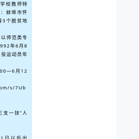
段学校教师特
为：蚌埠市怀
等3个脱贫地
，以师范类专
992年6月8
退役运动员年
00—6月12
com/s/7Ub
三支一扶”人
月1日以后出