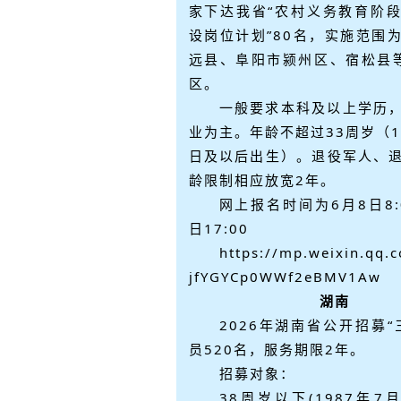
家下达我省“农村义务教育阶
设岗位计划”80名，实施范围
远县、阜阳市颍州区、宿松县
区。
一般要求本科及以上学历
业为主。年龄不超过33周岁（1
日及以后出生）。退役军人、
龄限制相应放宽2年。
网上报名时间为6月8日8:
日17:00
https://mp.weixin.qq.
jfYGYCp0WWf2eBMV1Aw
湖南
2026年湖南省公开招募“
员520名，服务期限2年。
招募对象：
38周岁以下(1987年7