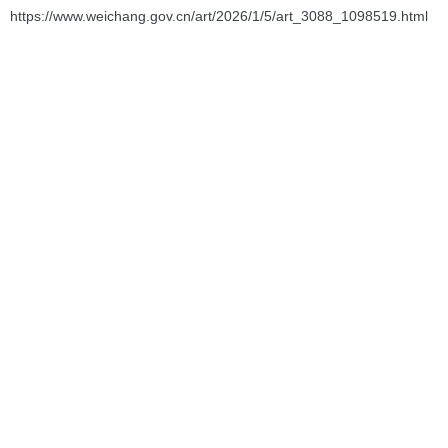
https://www.weichang.gov.cn/art/2026/1/5/art_3088_1098519.html