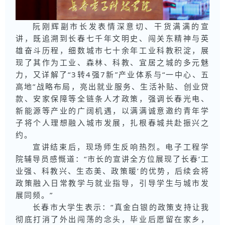
阮刚辉副市长发表情深意切、干货满满的宣
讲，既追溯到长春七千年文明史、闯关东精神与英
雄奋斗历程，细数城市七十余年工业科教积淀，展
现了其作为工业、森林、科教、宜居之城的多元魅
力，又详解了“3转4强7新”产业体系与“一中心、五
高地”战略布局，亮出就业服务、生活补贴、创业贷
款、安家保障等全链条人才政策，强调长春光电、
新能源等产业的广阔机遇，以满满诚意邀约青年学
子将个人理想融入城市发展，扎根春城共赴振兴之
约。
宣讲结束后，现场师生反响热烈。电子工程学
院辅导员感慨道：“市长的宣讲全方位展现了长春‘工
业强、科教兴、生态美、政策暖’的优势，后续会将
政策融入日常教学与就业指导，引导学生与城市发
展同频。”
长春市大学生表示：“真金白银的政策支持让我
彻底打消了外出闯荡的念头，毕业后愿留在家乡，