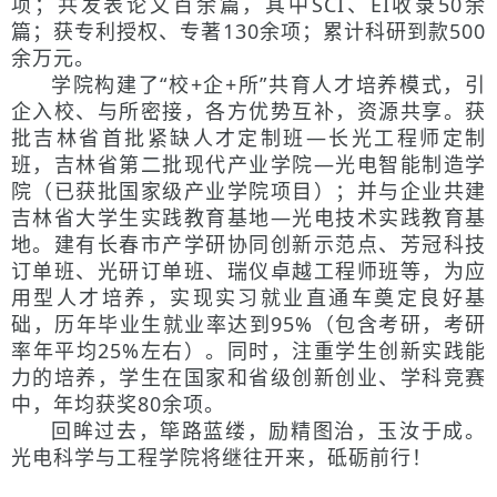
项；共发表论文百余篇，其中SCI、EI收录50余
篇；获专利授权、专著130余项；累计科研到款500
余万元。
学院构建了“校+企+所”共育人才培养模式，引
企入校、与所密接，各方优势互补，资源共享。获
批吉林省首批紧缺人才定制班—长光工程师定制
班，吉林省第二批现代产业学院—光电智能制造学
院（已获批国家级产业学院项目）；并与企业共建
吉林省大学生实践教育基地—光电技术实践教育基
地。建有长春市产学研协同创新示范点、芳冠科技
订单班、光研订单班、瑞仪卓越工程师班等，为应
用型人才培养，实现实习就业直通车奠定良好基
础，历年毕业生就业率达到95%（包含考研，考研
率年平均25%左右）。同时，注重学生创新实践能
力的培养，学生在国家和省级创新创业、学科竞赛
中，年均获奖80余项。
回眸过去，筚路蓝缕，励精图治，玉汝于成。
光电科学与工程学院将继往开来，砥砺前行！