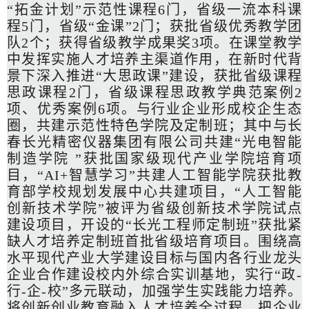
“拓金计划”示范性课程6门，省级一流本科课
程5门，省级“金课”2门；获批省级优秀教学团
队2个；获得省级教学成果奖3项。在课堂教学
中发挥实施人才培养主渠道作用，在新时代背
景下深入推进“大思政课”建设，获批省级课程
思政课程2门，省级课程思政教学典范案例2
项、优秀案例6项。与行业企业形成校企生态
圈，共建示范性特色学院及定制班；其中与长
春长光精密仪器集团有限公司共建“光电智能
制造学院 ”获批国家级现代产业学院培育项
目，“AI+智慧学习”共建人工智能学院获批教
育部学校规划发展中心共建项目，“人工智能
创新技术学院”被评为省级创新技术学院试点
建设项目，开设的“长光工程师定制班”获批紧
缺人才培养定制班首批省级培育项目。围绕高
水平现代产业大学建设目标与国内各行业龙头
企业合作建设校内外综合实训基地，实行“政-
行-企-校”多元联动，加强学生实践能力培养。
将创新创业教育融入人才培养全过程，把企业