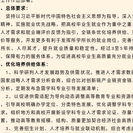
关工作作出部署。
一、总体要求：
坚持以习近平新时代中国特色社会主义思想为指导，深入
会精神，实施就业优先战略，把高校毕业生就业作为重中之重
端人才需求和就业端评价反馈为指引，全链条优化培养供给、
评价等服务，开发更多有利于发挥所学所长的就业岗位，完善
人所长、人尽其才，提升就业质量和稳定性。经过3至5年
备、保障有力的服务体系，为促进高校毕业生高质量充分就业
二、优化培养供给体系：
1、科学研判人才发展趋势及供需状况。推进人才需求数
进国家战略人才需求分析会商，综合比对创新链产业链资金链
性分析，定期发布急需学科专业引导发展清单；
2、以促进供需适配为导向动态调整高等教育专业和资源
局，引导高校明确办学定位、分类特色发展。优化调整学科专
需求。组织地方和高校开展新设学科专业人才需求论证、存量
配置，推动高等教育规模、结构、质量更加契合经济社会高质
3、完善招生计划、人才培养与就业联动机制。综合考虑