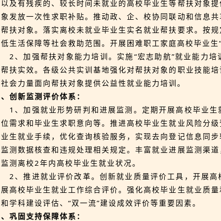
庭以及有残疾的、较长时间未就业的高校毕业生等帮扶对象提
对象发放一次性求职补贴。推动政、企、校协同联动和信息共
聘帮扶对象。落实离校未就业毕业生实名就业帮扶要求。按规
最低生活保障等社会救助范围。开展困难职工家庭高校毕业生“
2、加强帮扶对象能力培训。实施“宏志助航”就业能力
训帮扶实效。各级公共实训基地强化对帮扶对象的职业技能培
励社会力量面向帮扶对象提供公益性就业能力培训。
六、创新监测评价体系：
1、加强就业形势研判和进展监测。定期开展高校毕业生
岗位需求和毕业生求职意向等。推进高校毕业生就业风险分级
毕业生就业手续，优化查询核验服务，实现去向登记信息同步
展监测数据核查和违规处理相关规定。丰富就业进展监测渠道
续监测离校2年内高校毕业生就业状况。
2、推进就业评价改革。创新就业质量评价工具，开展高
开展高校毕业生就业工作综合评价。强化高校毕业生就业质量
学和学科建设评估、“双一流”建设成效评价等重要因素。
七、巩固支持保障体系：