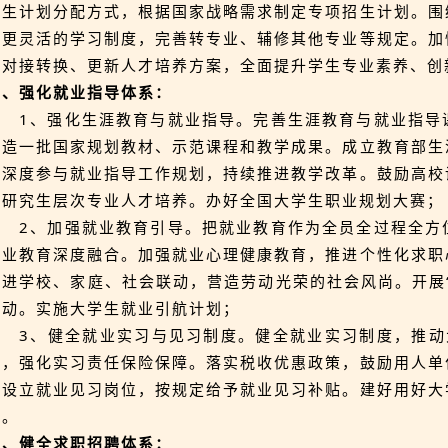
招生计划分配方式，根据国家战略需求制定专项招生计划。围
立更灵活的学习制度，完善转专业、辅修其他专业等规定。加
时对接转换、更新人才培养方案，全面提升学生专业素养、创
三、强化就业指导体系：
1、强化生涯教育与就业指导。完善生涯教育与就业指导
打造一批国家规划教材、示范课程和教学成果。成立教育部生
家深度参与就业指导工作规划，持续推进教学改革。鼓励高校
强研究生层次专业人才培养。办好全国大学生职业规划大赛；
2、加强就业教育引导。把就业教育作为全员全过程全方
专业教育深度融合。加强就业心理健康教育，推进个性化求职
促进学校、家庭、社会联动，营造劳动光荣的社会风尚。开展
活动。实施大学生就业引航计划；
3、健全就业实习与见习制度。健全就业实习制度，推动
习，强化实习责任保险保障。落实税收优惠政策，鼓励用人单
位设立就业见习岗位，按规定给予就业见习补贴。建好用好大
地。
四、健全求职招聘体系：