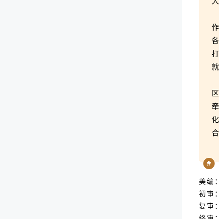
#
美编
初审
复审
终审