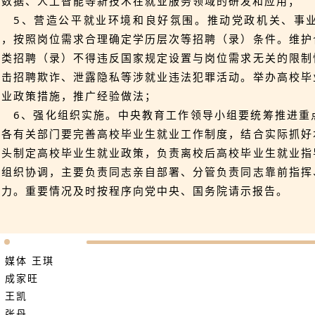
大数据、人工智能等新技术在就业服务领域的研发和应用；
5、营造公平就业环境和良好氛围。推动党政机关、事
作，按照岗位需求合理确定学历层次等招聘（录）条件。维护
各类招聘（录）不得违反国家规定设置与岗位需求无关的限制
打击招聘欺诈、泄露隐私等涉就业违法犯罪活动。举办高校毕
就业政策措施，推广经验做法；
6、强化组织实施。中央教育工作领导小组要统筹推进重
区各有关部门要完善高校毕业生就业工作制度，结合实际抓好
牵头制定高校毕业生就业政策，负责离校后高校毕业生就业指
化组织协调，主要负责同志亲自部署、分管负责同志靠前指挥
合力。重要情况及时按程序向党中央、国务院请示报告。
：媒体 王琪
：成家旺
：王凯
：张丹